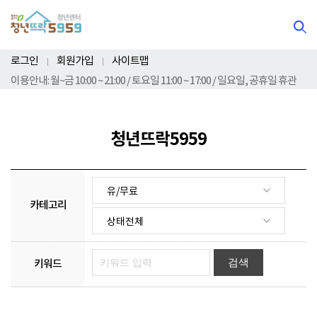
본문영역 바로가기
메인메뉴 바로가기
하단링크 바로가기
로그인
회원가입
사이트맵
이용안내: 월~금 10:00 ~ 21:00 / 토요일 11:00 ~ 17:00 / 일요일, 공휴일 휴관
청년뜨락5959
검
색
카테고리
하
기
기
간,
키워드
상
태,
키