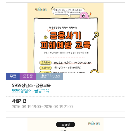
워
드
입
력
하
여
검
색
합
니
다.
무료
모집중
청년뜨락5959
5959상담소 - 금융교육
5959상담소 - 금융교육
사업기간
2026-08-19 19:00 ~ 2026-08-19 21:00