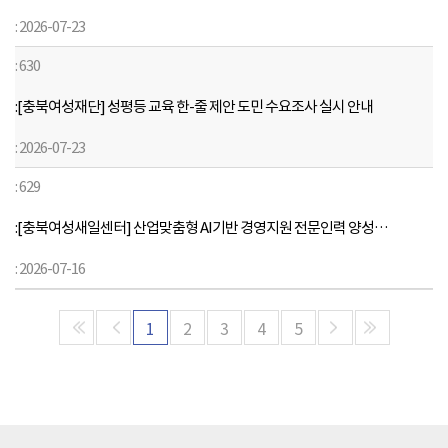
표
시
2026-07-23
합
630
니
다.
[충북여성재단] 성평등 교육 한-줄 제안 도민 수요조사 실시 안내
2026-07-23
629
[충북여성새일센터] 산업맞춤형 AI기반 경영지원 전문인력 양성과정 모집 안내
2026-07-16
1
2
3
4
5