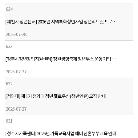
목
634
,
등
[제천시 청년센터] 2026년 지역특화청년사업 청년리트릿 프로그램 참여자 모집
록
2026-07-28
일
,
633
첨
부
[청주시청년창업지원센터] 청원생명축제 청년부스 운영 기업 모집 공고 안내
,
2026-07-27
조
회
632
수
에
[청와대] 제 1기 청와대 청년 펠로우십(청년인턴) 모집 안내
대
한
2026-07-27
정
631
보
를
[청주시가족센터] 2026년 가족교육사업 예비 신혼부부교육 안내