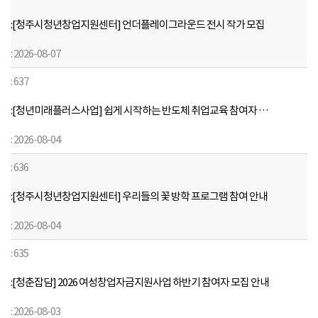
지
사
[청주시청년창업지원센터] 언더플레이그라운드 전시 작가 모집
항
2026-08-07
게
시
637
판
공
[청년미래플러스사업] 쉽게 시작하는 반도체 취업교육 참여자 모집
지
2026-08-04
사
항
636
게
시
[청주시청년창업지원센터] 우리들의 꽃 방학 프로그램 참여 안내
판
2026-08-04
으
로
635
구
분
[청춘잡담] 2026 여성창업자금지원사업 하반기 참여자 모집 안내
,
2026-08-03
제